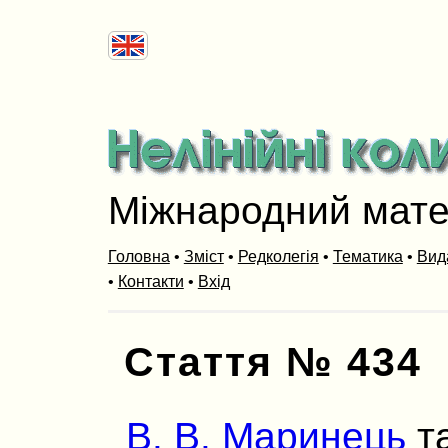
Міжнародний мат
Головна
•
Зміст
•
Редколегія
•
Тематика
•
Вид
•
Контакти
•
Вхід
Стаття № 434
В. В. Маринець
т