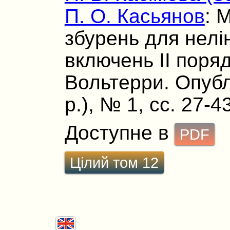
П. О. Касьянов
: 
збурень для нелі
включень II поря
Вольтерри. Опублі
р.), № 1, сс. 27-43
Доступне в
PDF
Цілий том 12