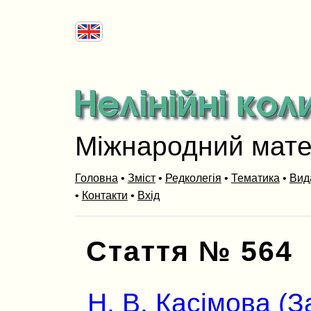
Міжнародний мат
Головна
•
Зміст
•
Редколегія
•
Тематика
•
Вид
•
Контакти
•
Вхід
Стаття № 564
Н. В. Касімова (З