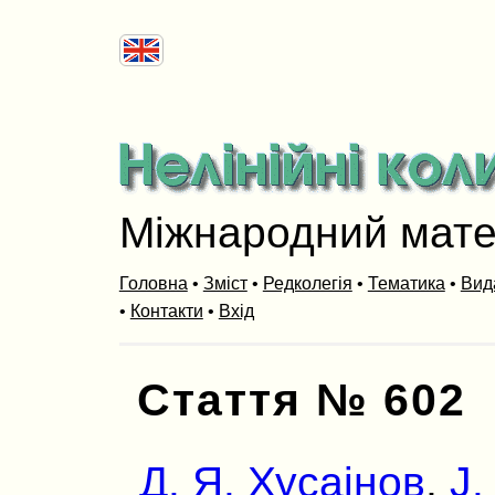
Міжнародний мат
Головна
•
Зміст
•
Редколегія
•
Тематика
•
Вид
•
Контакти
•
Вхід
Стаття № 602
Д. Я. Хусаінов
,
J.