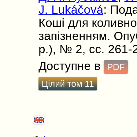
J. Lukáčová
: Под
Коші для коливно
запізненням. Опуб
р.), № 2, сс. 261-
Доступне в
PDF
Цілий том 11