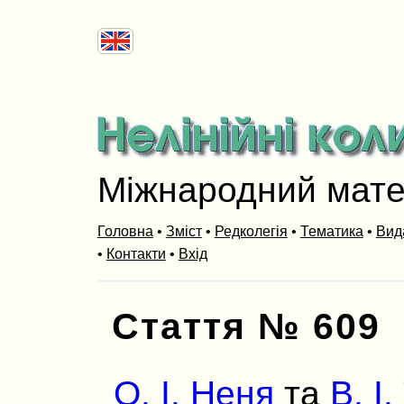
Міжнародний мат
Головна
•
Зміст
•
Редколегія
•
Тематика
•
Вид
•
Контакти
•
Вхід
Стаття № 609
О. І. Неня
та
В. І