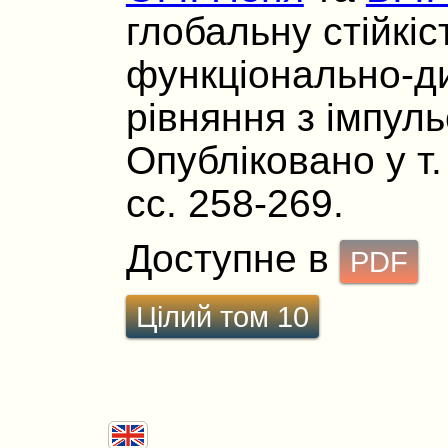
глобальну стійкіс
функціонально-д
рівняння з імпул
Опубліковано у т.
сс. 258-269.
Доступне в
PDF
Цілий том 10