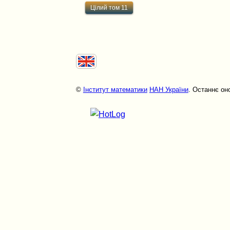
Цілий том 11
©
Інститут математики
НАН України
. Останнє он