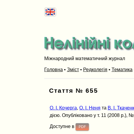
Міжнародний математичний журнал
Головна
•
Зміст
•
Редколегія
•
Тематика
Стаття № 655
O. I. Кочерга
,
О. І. Неня
та
В. І. Ткачен
дією. Опубліковано у т. 11 (2008 р.), №
Доступне в
PDF