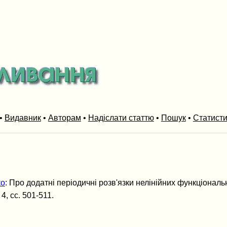
•
Видавник
•
Авторам
•
Надіслати статтю
•
Пошук
•
Статист
ко
: Про додатні періодичні розв'язки нелінійних функціона
 4, сс. 501-511.