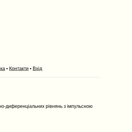
ика
•
Контакти
•
Вхід
льно-диференціальних рівнянь з імпульсною