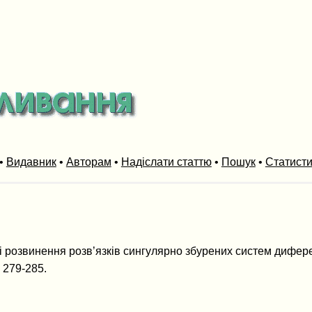
•
Видавник
•
Авторам
•
Надіслати статтю
•
Пошук
•
Статист
і розвинення розв’язків сингулярно збурених систем дифере
. 279-285.