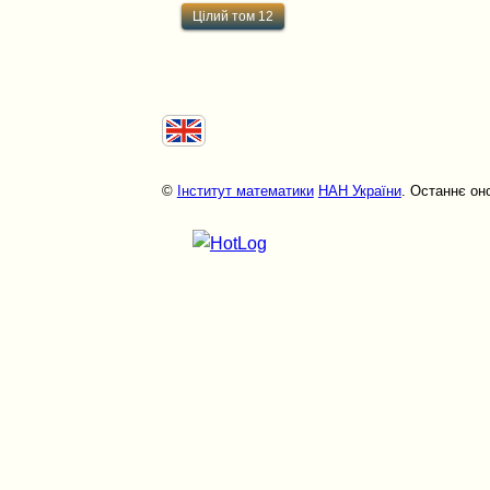
Цілий том 12
©
Інститут математики
НАН України
. Останнє он