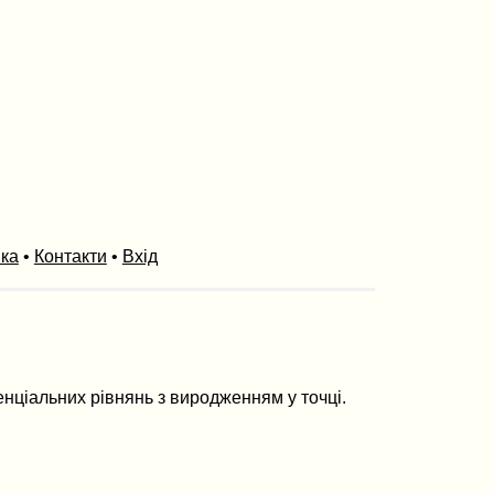
ика
•
Контакти
•
Вхід
нціальних рівнянь з виродженням у точці.