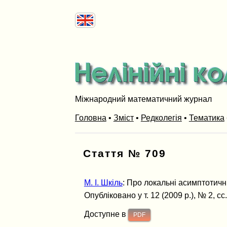
Міжнародний математичний журнал
Головна
•
Зміст
•
Редколегія
•
Тематика
Стаття № 709
М. І. Шкіль
: Про локальні асимптотичн
Опубліковано у т. 12 (2009 р.), № 2, сс
Доступне в
PDF