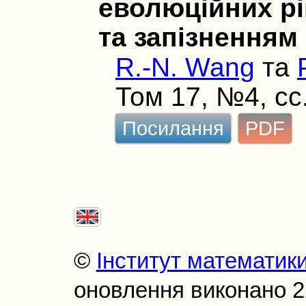
еволюцiйних рi
та запiзненням
R.-N. Wang
та
Том 17, №4, сс
Посилання
PDF
©
Інститут математик
оновлення виконано 22