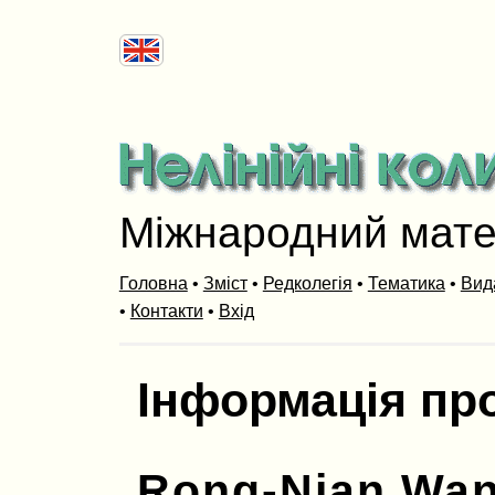
Міжнародний мат
Головна
•
Зміст
•
Редколегія
•
Тематика
•
Вид
•
Контакти
•
Вхід
Інформація пр
Rong-Nian Wa