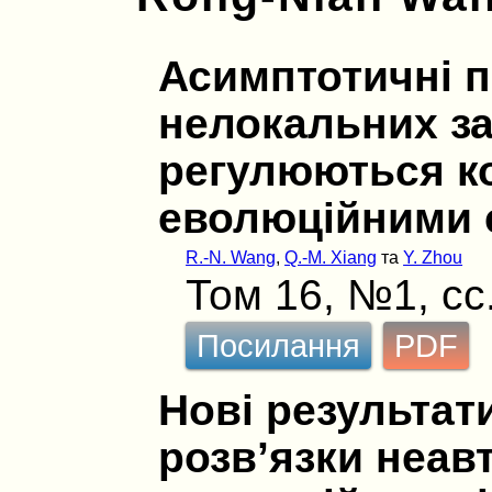
Асимптотичнi п
нелокальних за
регулюються к
еволюцiйними 
R.-N. Wang
,
Q.-M. Xiang
та
Y. Zhou
Том 16, №1, сс
Посилання
PDF
Новi результат
розв’язки неав