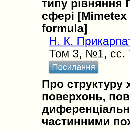
типу рівняння Г
сфері [Mimetex 
formula]
Н. К. Прикарпа
Том 3, №1, сс.
Посилання
Про структуру 
поверхонь, пов'
диференціальн
частинними по