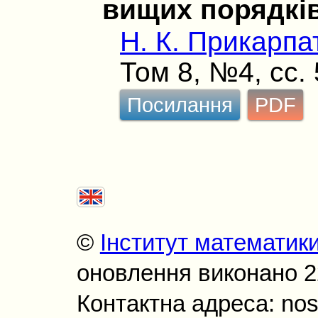
вищих порядків.
Н. К. Прикарпа
Том 8, №4, сс.
Посилання
PDF
©
Інститут математик
оновлення виконано 22
Контактна адреса: nos