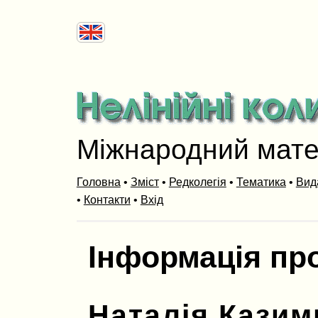
Міжнародний мат
Головна
•
Зміст
•
Редколегія
•
Тематика
•
Вид
•
Контакти
•
Вхід
Інформація пр
Наталія Казим