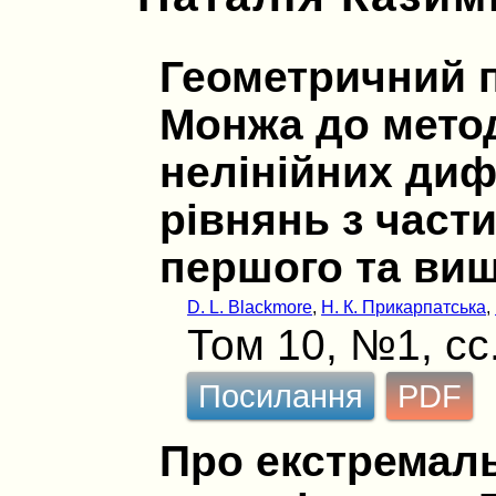
Геометричний п
Монжа до мето
нелінійних ди
рівнянь з част
першого та вищ
D. L. Blackmore
,
Н. К. Прикарпатська
,
Том 10, №1, сс
Посилання
PDF
Про екстремаль