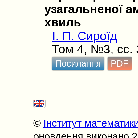
узагальненої а
хвиль
І. П. Сироїд
Том 4, №3, сс.
Посилання
PDF
©
Інститут математик
оновлення виконано 22