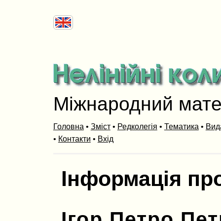
Міжнародний мат
Головна
•
Зміст
•
Редколегія
•
Тематика
•
Вид
•
Контакти
•
Вхід
Інформація пр
Ігор Петро Пе