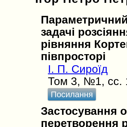
Параметричний
задачі розсіян
рівняння Кортев
півпросторі
І. П. Сироїд
Том 3, №1, сс.
Посилання
Застосування 
перетворення р