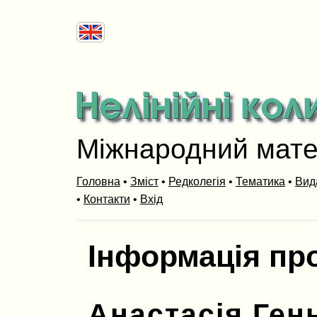
Міжнародний мат
Головна
•
Зміст
•
Редколегія
•
Тематика
•
Вид
•
Контакти
•
Вхід
Інформація пр
Анастасія Ген