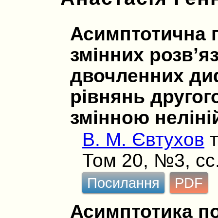
Асимптотична 
змінних розв’я
двочленних ди
рівнянь другог
змінною неліні
В. М. Євтухов
Том 20, №3, сс
Посилання
PDF
Асимптотика по