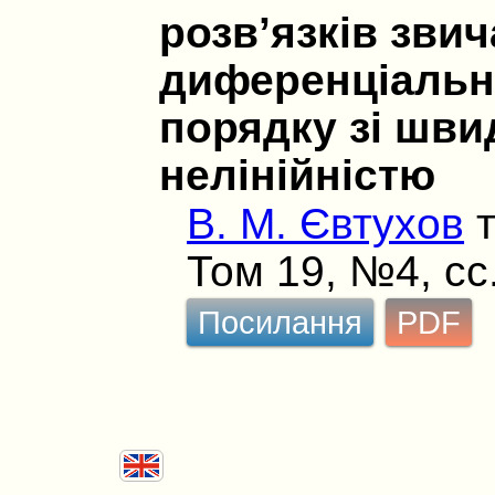
розв’язків зви
диференціальн
порядку зі шви
нелінійністю
В. М. Євтухов
Том 19, №4, сс
Посилання
PDF