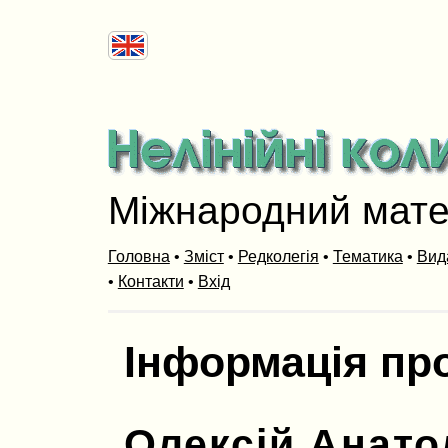
Міжнародний мат
Головна
•
Зміст
•
Редколегія
•
Тематика
•
Вид
•
Контакти
•
Вхід
Інформація пр
Олексій Анато