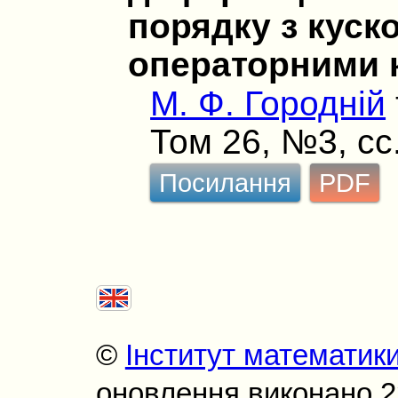
порядку з куск
операторними 
М. Ф. Городній
Том 26, №3, сс
Посилання
PDF
©
Інститут математик
оновлення виконано 22