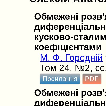
Обмежені розв'
диференціально
кусково-стали
коефіцієнтами
М. Ф. Городній
Том 24, №2, сс
Посилання
PDF
Обмежені розв’
диференціально