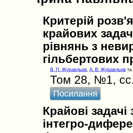
Критерій розв'я
крайових задач
рівнянь з нев
гільбертових п
В. П. Журавльов
,
А. В. Журавльов
т
Том 28, №1, сс
Посилання
Крайові задачі
інтегро-дифере