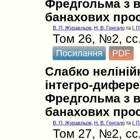
Фредгольма з 
банахових про
В. П. Журавльов
,
Н. В. Гонгало
та
І. 
Том 26, №2, сс
Посилання
PDF
Слабко нелінійн
інтегро-дифере
Фредгольма з 
банахових про
В. П. Журавльов
,
Н. В. Гонгало
та
І. 
Том 27, №2, сс