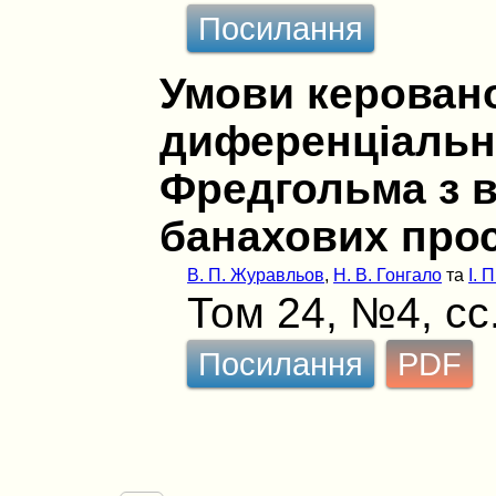
Посилання
Умови керовано
диференціальн
Фредгольма з 
банахових про
В. П. Журавльов
,
Н. В. Гонгало
та
І. 
Том 24, №4, сс
Посилання
PDF