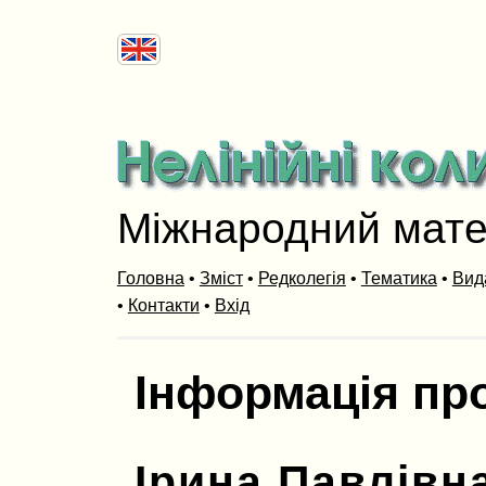
Міжнародний мат
Головна
•
Зміст
•
Редколегія
•
Тематика
•
Вид
•
Контакти
•
Вхід
Інформація пр
Ірина Павлівн