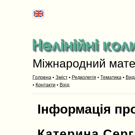
Міжнародний мат
Головна
•
Зміст
•
Редколегія
•
Тематика
•
Вид
•
Контакти
•
Вхід
Інформація пр
Катерина Серг