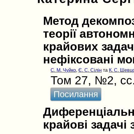
Метод декомпоз
теорії автоном
крайових задач
нефіксовані мо
С. М. Чуйко
,
Є. С. Сілін
та
К. С. Шевц
Том 27, №2, сс
Посилання
Диференціальн
крайові задачі