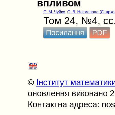
впливом
С. М. Чуйко
,
О. В. Нєсмєлова (Старко
Том 24, №4, сс
Посилання
PDF
©
Інститут математик
оновлення виконано 22
Контактна адреса: nos