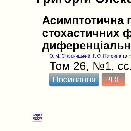
Асимптотична п
стохастичних 
диференціальн
О. М. Станжицький
,
Г. О. Петрина
та
Н
Том 26, №1, сс
Посилання
PDF