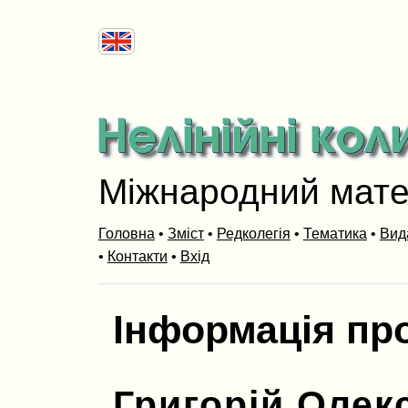
Міжнародний мат
Головна
•
Зміст
•
Редколегія
•
Тематика
•
Вид
•
Контакти
•
Вхід
Інформація пр
Григорій Олек