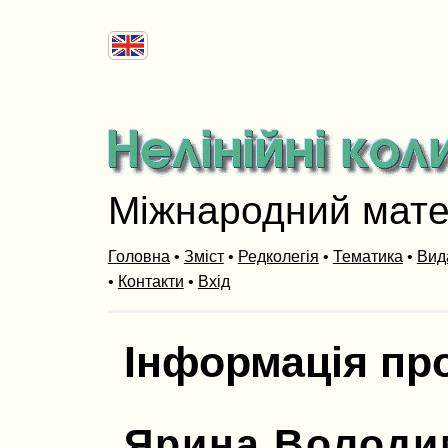
Міжнародний мат
Головна
•
Зміст
•
Редколегія
•
Тематика
•
Вид
•
Контакти
•
Вхід
Інформація пр
Ярина Володи