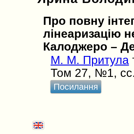
Про повну інтег
лінеаризацію н
Калоджеро – Де
М. М. Притула
Том 27, №1, сс
Посилання