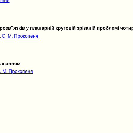
пеня
розв"язків у планарній круговій зрізаній проблемі чоти
а
О. М. Прокопеня
згасанням
. М. Прокопеня