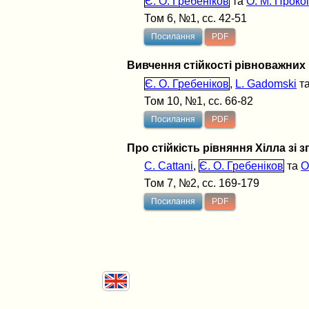
Є. О. Гребеніков
та
О. М. Проко
Том 6, №1, сс. 42-51
Посилання
PDF
Вивчення стійкості рівноважних 
Є. О. Гребеніков
,
L. Gadomski
т
Том 10, №1, сс. 66-82
Посилання
PDF
Про стійкість рівняння Хілла зі 
C. Cattani
,
Є. О. Гребеніков
та
О
Том 7, №2, сс. 169-179
Посилання
PDF