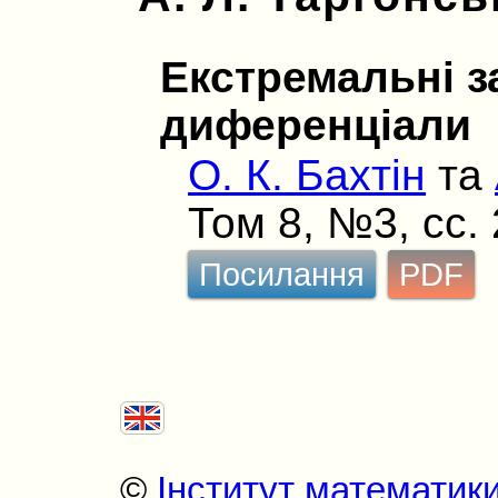
Екстремальні з
диференціали
О. К. Бахтін
та
Том 8, №3, сс.
Посилання
PDF
©
Інститут математик