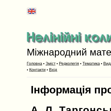
Міжнародний мат
Головна
•
Зміст
•
Редколегія
•
Тематика
•
Вид
•
Контакти
•
Вхід
Інформація пр
А. Л. Таргонс