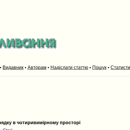
•
Видавник
•
Авторам
•
Надіслати статтю
•
Пошук
•
Статист
орядку в чотиривимірному просторі