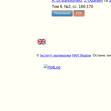
A. Di Bartolomeo
,
J. Quartieri
та
S
Том 6, №2, сс. 166-170
Посилання
PDF
©
Інститут математики
НАН України
. Останнє он