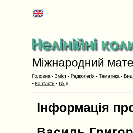
Міжнародний мат
Головна
•
Зміст
•
Редколегія
•
Тематика
•
Вид
•
Контакти
•
Вхід
Інформація пр
Василь Григо