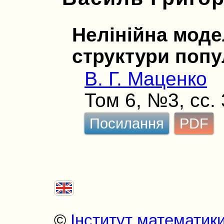
Нелінійна моде
структури попу
В. Г. Маценко
Том 6, №3, сс.
Посилання
PDF
©
Інститут математик