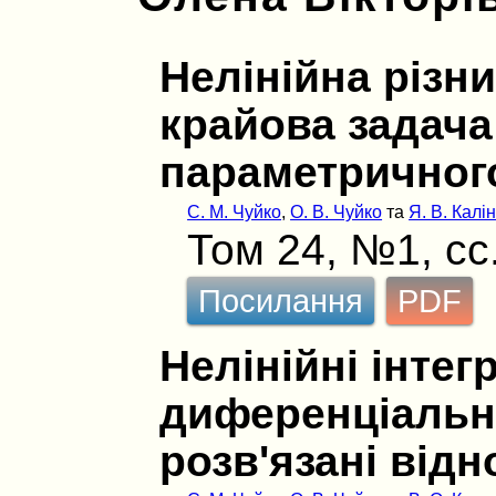
Нелінійна різн
крайова задача
параметричног
С. М. Чуйко
,
О. В. Чуйко
та
Я. В. Калі
Том 24, №1, сс
Посилання
PDF
Нелінійні інтег
диференціальні
розв'язані відн