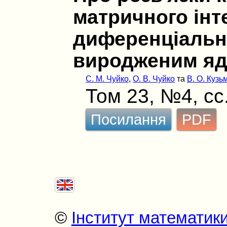
матричного інт
диференціально
виродженим я
С. М. Чуйко
,
О. В. Чуйко
та
В. О. Кузь
Том 23, №4, сс
Посилання
PDF
©
Інститут математик