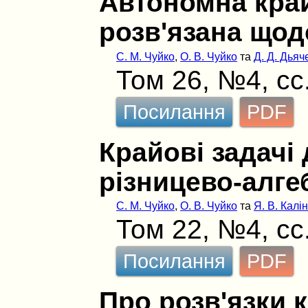
Автономна край
розв'язана щод
С. М. Чуйко
,
О. В. Чуйко
та
Д. Д. Дьяч
Том 26, №4, сс
Посилання
PDF
Крайові задачі
різницево-алге
С. М. Чуйко
,
О. В. Чуйко
та
Я. В. Калі
Том 22, №4, сс
Посилання
PDF
Про розв'язки 