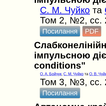
С. М. Чуйко
та
Том 2, №2, сс.
Посилання
PDF
Слабконелінійні
імпульсною діє
conditions"
О. А. Бойчук
,
С. М. Чуйко
та
О. В. Чуй
Том 3, №3, сс.
Посилання