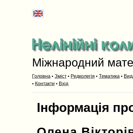
Міжнародний мат
Головна
•
Зміст
•
Редколегія
•
Тематика
•
Вид
•
Контакти
•
Вхід
Інформація пр
Олена Вікторі