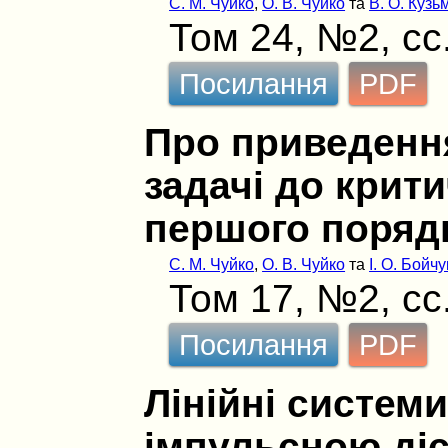
С. М. Чуйко
,
О. В. Чуйко
та
В. О. Кузь
Том 24, №2, сс
Посилання
PDF
Про приведення
задачі до крит
першого поряд
С. М. Чуйко
,
О. В. Чуйко
та
І. О. Бойчу
Том 17, №2, сс
Посилання
PDF
Лінійні систем
імпульсною діє