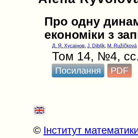
Про одну дина
економіки з за
Д. Я. Хусаінов
,
J. Diblík
,
M. Ružičková
Том 14, №4, сс
Посилання
PDF
©
Інститут математик