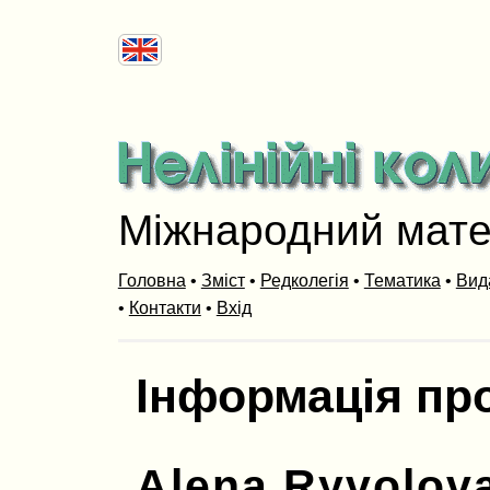
Міжнародний мат
Головна
•
Зміст
•
Редколегія
•
Тематика
•
Вид
•
Контакти
•
Вхід
Інформація пр
Alena Ryvolov