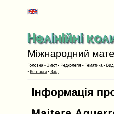
Міжнародний мат
Головна
•
Зміст
•
Редколегія
•
Тематика
•
Вид
•
Контакти
•
Вхід
Інформація пр
Maitere Aguerr