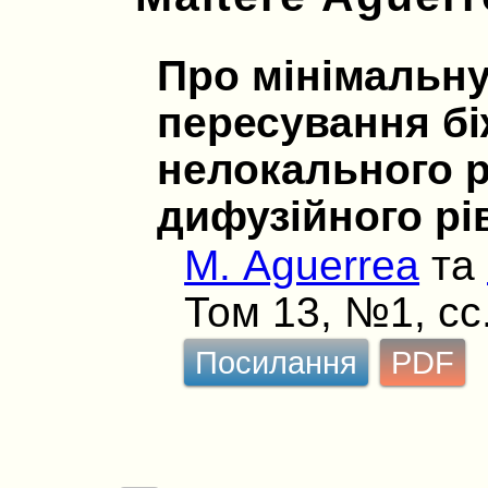
Про мінімальну
пересування бі
нелокального р
дифузійного рі
M. Aguerrea
та
Том 13, №1, сс.
Посилання
PDF