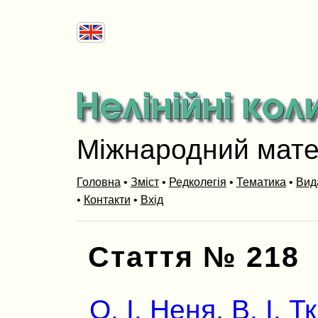
Міжнародний мат
Головна
•
Зміст
•
Редколегія
•
Тематика
•
Вид
•
Контакти
•
Вхід
Стаття № 218
О. І. Неня
,
В. І. 