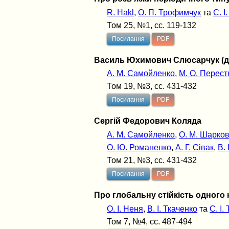
R. Hakl
,
О. П. Трофимчук
та
С. І
Том 25, №1, сс. 119-132
Посилання
PDF
Василь Юхимович Слюсарчук (до 
А. М. Самойленко
,
М. О. Перест
Том 19, №3, сс. 431-432
Посилання
PDF
Сергій Федорович Коляда
А. М. Самойленко
,
О. М. Шарко
О. Ю. Романенко
,
А. Г. Сівак
,
В. 
Том 21, №3, сс. 431-432
Посилання
PDF
Про глобальну стійкість одного 
О. І. Неня
,
В. І. Ткаченко
та
С. І
Том 7, №4, сс. 487-494