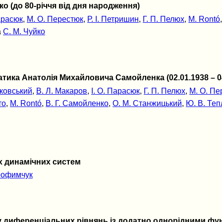
 (до 80-річчя від дня народження)
Парасюк
,
М. О. Перестюк
,
Р. І. Петришин
,
Г. П. Пелюх
,
M. Rontó
а
С. М. Чуйко
атика Анатолія Михайловича Самойленка (02.01.1938 – 04
уковський
,
В. Л. Макаров
,
І. О. Парасюк
,
Г. П. Пелюх
,
М. О. Пе
то
,
M. Rontó
,
В. Г. Самойленко
,
О. М. Станжицький
,
Ю. В. Теп
х динамічних систем
Трофимчук
у диференціальних рівнянь із додатно однорідними фу