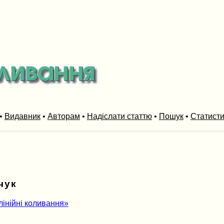
•
Видавник
•
Авторам
•
Надіслати статтю
•
Пошук
•
Статист
чук
лінійні коливання»