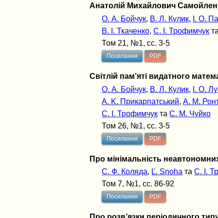
Анатолій Михайлович Самойленко
О. А. Бойчук
,
В. Л. Кулик
,
І. О. 
В. І. Ткаченко
,
С. І. Трофимчук
т
Том 21, №1, сс. 3-5
Посилання
PDF
Світлій пам’яті видатного матем
О. А. Бойчук
,
В. Л. Кулик
,
І. О. Л
А. K. Прикарпатський
,
А. М. Рон
С. І. Трофимчук
та
С. М. Чуйко
Том 26, №1, сс. 3-5
Посилання
PDF
Про мінімальність неавтономни
С. Ф. Коляда
,
Ľ. Snoha
та
С. І. 
Том 7, №1, сс. 86-92
Посилання
PDF
Про розв’язки періодичного тип