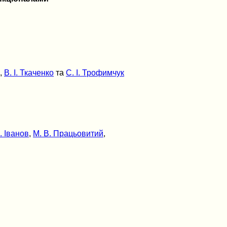
н
,
В. І. Ткаченко
та
С. І. Трофимчук
. Іванов
,
М. В. Працьовитий
,