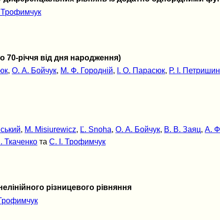
. Трофимчук
70-річчя від дня народження)
юк
,
О. А. Бойчук
,
М. Ф. Городній
,
І. О. Парасюк
,
Р. І. Петриши
вський
,
M. Misiurewicz
,
Ľ. Snoha
,
О. А. Бойчук
,
В. В. Заяц
,
А. Ф
І. Ткаченко
та
С. І. Трофимчук
нелінійного різницевого рівняння
. Трофимчук