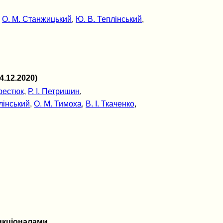
,
О. М. Станжицький
,
Ю. В. Теплінський
,
.12.2020)
рестюк
,
Р. І. Петришин
,
лінський
,
О. М. Тимоха
,
В. І. Ткаченко
,
нкціоналами