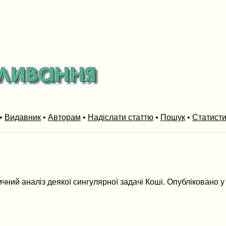
•
Видавник
•
Авторам
•
Надіслати статтю
•
Пошук
•
Статист
чний аналіз деякої сингулярної задачі Коші. Опубліковано у т.