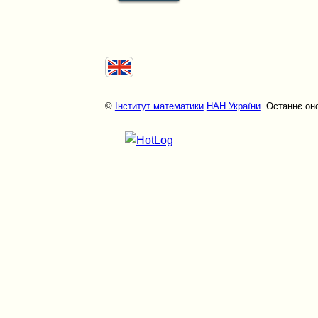
©
Інститут математики
НАН України
. Останнє он