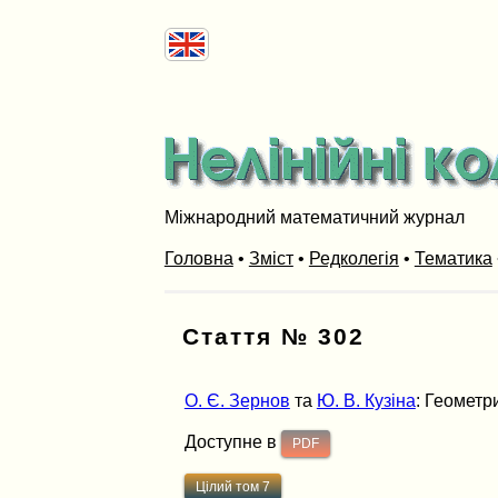
Міжнародний математичний журнал
Головна
•
Зміст
•
Редколегія
•
Тематика
Стаття № 302
О. Є. Зернов
та
Ю. В. Кузіна
: Геометри
Доступне в
PDF
Цілий том 7