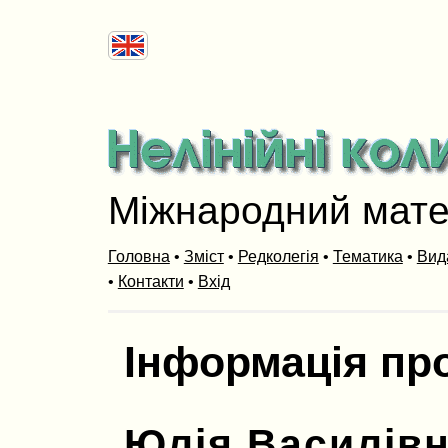
Міжнародний мат
Головна
•
Зміст
•
Редколегія
•
Тематика
•
Вид
•
Контакти
•
Вхід
Інформація пр
Юлія Василівн