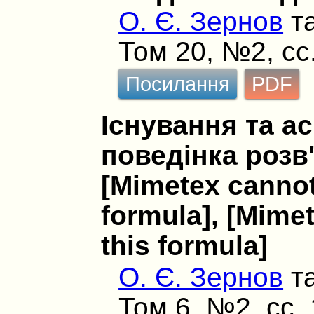
О. Є. Зернов
т
Том 20, №2, сс
Посилання
PDF
Існування та а
поведінка розв'
[Mimetex cannot
formula], [Mime
this formula]
О. Є. Зернов
т
Том 6, №2, сс.