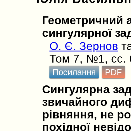
Геометричний а
сингулярної за
О. Є. Зернов
т
Том 7, №1, сс.
Посилання
PDF
Сингулярна зад
звичайного ди
рівняння, не р
похідної невідо