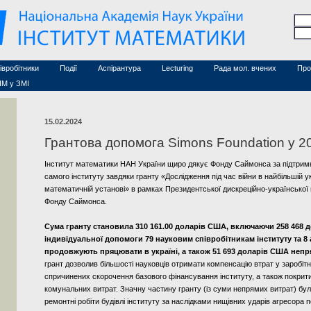
Семінари (архів)
чесні дослідники
Конференції (архів)
оційовані дослідники
Сайт ради
Курси з математики
а
хнічний персонал
івробітники
Події
Аспірантура
Lecturing
Рада мол. вчених
Про
ІМ у ЗМІ
15.02.2024
Грантова допомога Simons Foundation у 2
Інститут математики НАН України щиро дякує Фонду Саймонса за підтримк
самого інституту завдяки гранту «Дослідження під час війни в найбільшій у
математичній установі» в рамках Президентської дискреційно-української
Фонду Саймонса.
Сума гранту становила 310 161.00 доларів США, включаючи 258 468 
індивідуальної допомоги 79 науковим співробітникам інституту та 8 а
продовжують пряцювати в україні, а також 51 693 доларів США непр
грант дозволив більшості науковців отримати компенсацію втрат у заробітній
спричинених скорочення базового фінансування інституту, а також покрити
комунальних витрат. Значну частину гранту (із суми непрямих витрат) бу
ремонтні робіти будівлі інституту за наслідками нищівних ударів агресора п