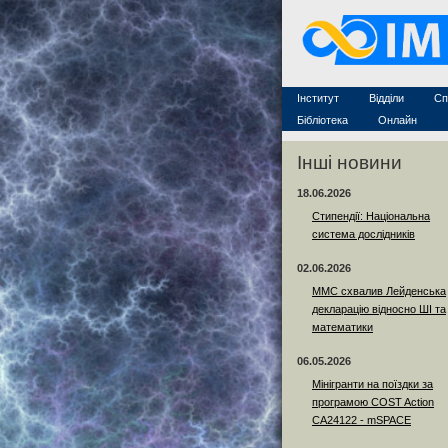
Захист дисертацій
По
Конкурси на посади
Ас
Науково-організаційна робот
Те
MathSciNet
Контакти
Лінки
Інститут
Відділи
Сп
Публікації
Бібліотека
Онлайн
Інші новини
18.06.2026
Стипендії: Національна
система дослідників
02.06.2026
ММС схвалив Лейденська
декларацію відносно ШІ та
математики
06.05.2026
Мінігранти на поїздки за
програмою COST Action
CA24122 - mSPACE