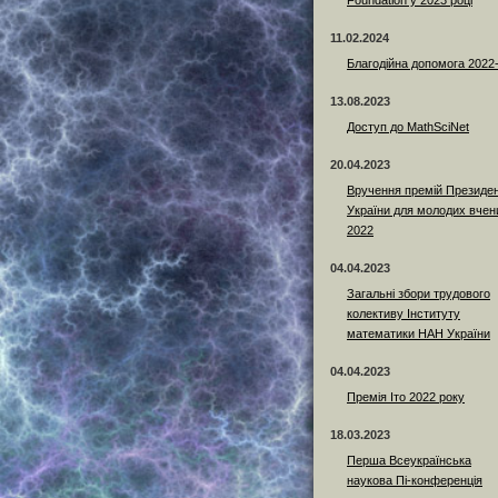
Foundation у 2023 році
11.02.2024
Благодійна допомога 2022
13.08.2023
Доступ до MathSciNet
20.04.2023
Вручення премій Президе
України для молодих вчен
2022
04.04.2023
Загальні збори трудового
колективу Інституту
математики НАН України
04.04.2023
Премія Іто 2022 року
18.03.2023
Перша Всеукраїнська
наукова Пі-конференція