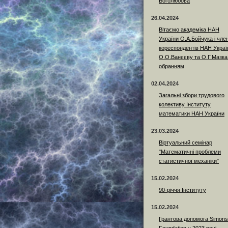
Боголюбова
26.04.2024
Вітаємо академіка НАН
України О.А.Бойчука і член
кореспондентів НАН Украї
О.О.Ванєєву та О.Г.Мазка
обранням
02.04.2024
Загальні збори трудового
колективу Інституту
математики НАН України
23.03.2024
Віртуальний семінар
"Математичні проблеми
статистичної механіки"
15.02.2024
90-річчя Інституту
15.02.2024
Грантова допомога Simons