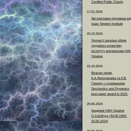
Certified Public Charity
17.01.2025
Дві програми підтримки від
Isaac Newton Institute
25.10.2024
Урочисті загальні збори
трудового колективу
Інституту математики НА
України
15.10.2024
Вітаємо проф.
А.А.Дороговцева та К.В.
Глиняну з отриманням
Stochastics and Dynamics
best paper award in 2023.
20.06.2024
Академік НАН України
О.А.Бойчук (30.06.1950-
20.06.2024)