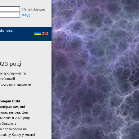
@imath.kiev.ua
фспілка
023 році
у дослідників та
країнській
 програми підтримки
доларів США
спірантам, які
ямих витрат.
Цей
 платі в 2023 році,
 більшість
ло спрямовано на
о місту Києву у жовтні