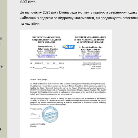
2022 року.
Це на початку 2023 року Вчена рада інституту прийняла звернення-подяк
Саймонса із подякою за підтримку математиків, які продовжують ефективн
під час війни.
и
6
ть
т