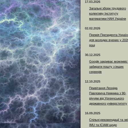
17.03.2026
Загальні збори трудового
колективу Інституту
математики НАН України
02.02.2026
Премія Президента Україн
для молодих вчених у 202
році
30.12.2025
Google закриває можливіс
забирати пошту з інших
серверів
12.10.2025
Привітання Леоніда
Павловича Нижника з 90-
річчям від Ургенчського
державного універститету
16.09.2025
Спільні рекомендації та зві
IMU та ICIAM щодо