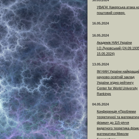
30.05.2024
УВАГА! Хакерська атака н
поштовий сервер.
16.05.2024
16.05.2024
Академік НАН України
І.О.Луковський (24.09.193
15.05.2024)
13.05.2024
ІМ НАН України найкращи
науково-освітній заклад
України згідно рейтингу
Center for World University
Rankings
04.05.2024
Конференція «Проблеми
теоретичної та математич
фізики» до 115-річчя
видатного теоретика фізики
математики Миколи