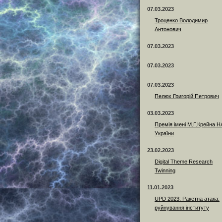
07.03.2023
Троценко Володимир
Антонович
07.03.2023
07.03.2023
07.03.2023
Пелюх Григорій Петрович
03.03.2023
Премія імені М.Г.Крейна 
України
23.02.2023
Digital Theme Research
Twinning
11.01.2023
UPD 2023: Ракетна атака:
руйнування інституту