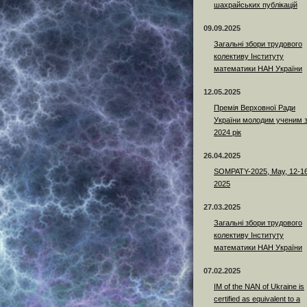
шахрайських публікацій
09.09.2025
Загальні збори трудового
колективу Інституту
математики НАН України
12.05.2025
Премія Верховної Ради
України молодим ученим 
2024 рік
26.04.2025
SOMPATY-2025, May, 12-16
2025
27.03.2025
Загальні збори трудового
колективу Інституту
математики НАН України
07.02.2025
IM of the NAN of Ukraine is
certified as equivalent to a