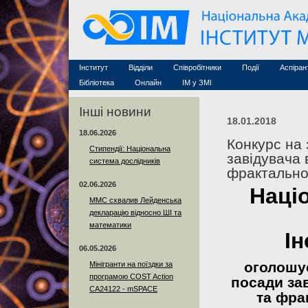
Семінари (архів)
Захист дисертацій
Почесні дослідники
Конференції (архів
Конкурси на посади
Асоційовані дослідники
Курси з математи
Науково-організаційна робота
Технічний персонал
MathSciNet
Контакти
Лінки
Інститут
Відділи
Співробітники
Події
Аспіран
Публікації
Бібліотека
Онлайн
ІМ у ЗМІ
Інші новини
18.01.2018
18.06.2026
Конкурс на
Стипендії: Національна
завідувача 
система дослідників
фрактально
02.06.2026
Наці
ММС схвалив Лейденська
декларацію відносно ШІ та
математики
І
06.05.2026
оголошує
Мінігранти на поїздки за
програмою COST Action
посади за
CA24122 - mSPACE
та фра