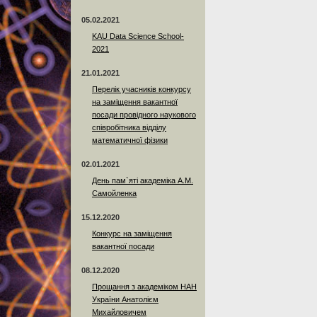
05.02.2021
KAU Data Science School-
2021
21.01.2021
Перелік учасників конкурсу
на заміщення вакантної
посади провідного наукового
співробітника відділу
математичної фізики
02.01.2021
День пам`яті академіка А.М.
Самойленка
15.12.2020
Конкурс на заміщення
вакантної посади
08.12.2020
Прощання з академіком НАН
України Анатолієм
Михайловичем