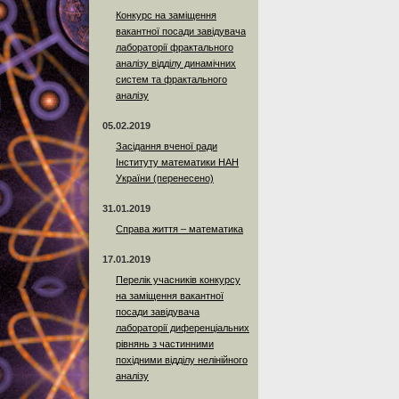
Конкурс на заміщення
вакантної посади завідувача
лабораторії фрактального
аналізу відділу динамічних
систем та фрактального
аналізу
05.02.2019
Засідання вченої ради
Інституту математики НАН
України (перенесено)
31.01.2019
Справа життя – математика
17.01.2019
Перелік учасників конкурсу
на заміщення вакантної
посади завідувача
лабораторії диференціальних
рівнянь з частинними
похідними відділу нелінійного
аналізу