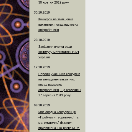
30 жовтня 2019 року
30.10.2019
Конкурси на заміщення
вакантних посад наукових
співробітників
29.10.2019
Засідання вченої ради
Інституту математики НАН
України
17.10.2019
Перелік учасників конкурсів
на заміщення вакантних
посад наукових
співробітників, що оголошені
17 вересня 2019 року
09.10.2019
Міжнародна конференція
«Проблеми теоретичної та
математичної фізики»,
присвячена 110-річчю М. М.