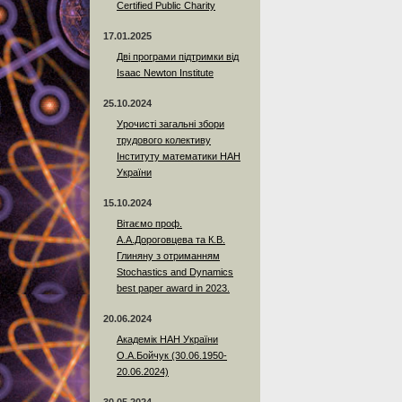
Certified Public Charity
17.01.2025
Дві програми підтримки від
Isaac Newton Institute
25.10.2024
Урочисті загальні збори
трудового колективу
Інституту математики НАН
України
15.10.2024
Вітаємо проф.
А.А.Дороговцева та К.В.
Глиняну з отриманням
Stochastics and Dynamics
best paper award in 2023.
20.06.2024
Академік НАН України
О.А.Бойчук (30.06.1950-
20.06.2024)