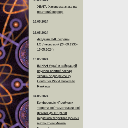
30.05.2024
УВАГА! Хакерська атака на
поштовий сервер.
16.05.2024
16.05.2024
Академік НАН України
І.О.Луковський (24.09.1935-
15.05.2024)
13.05.2024
ІМ НАН України найкращий
науково-освітній заклад
України згідно рейтингу
Center for World University
Rankings
04.05.2024
Конференція «Проблеми
теоретичної та математичної
фізики» до 115-річчя
видатного теоретика фізики і
математики Миколи