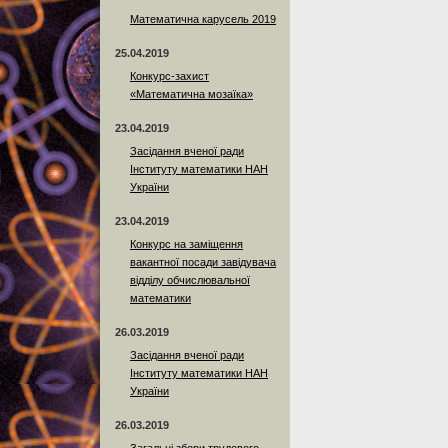
Математична карусель 2019
25.04.2019
Конкурс-захист
«Математична мозаїка»
23.04.2019
Засідання вченої ради
Інституту математики НАН
України
23.04.2019
Конкурс на заміщення
вакантної посади завідувача
відділу обчислювальної
математики
26.03.2019
Засідання вченої ради
Інституту математики НАН
України
26.03.2019