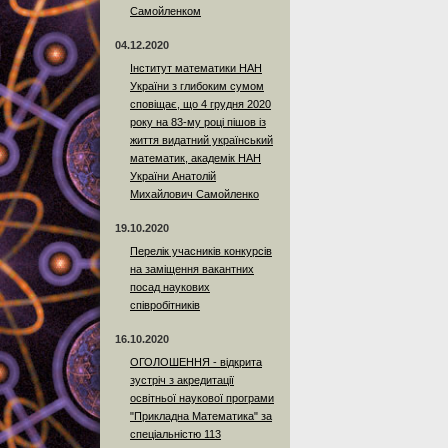
Самойленком
04.12.2020
Інститут математики НАН
України з глибоким сумом
сповіщає, що 4 грудня 2020
року на 83-му році пішов із
життя видатний український
математик, академік НАН
України Анатолій
Михайлович Самойленко
19.10.2020
Перелік учасників конкурсів
на заміщення вакантних
посад наукових
співробітників
16.10.2020
ОГОЛОШЕННЯ - відкрита
зустріч з акредитації
освітньої наукової програми
"Прикладна Математика" за
спеціальністю 113