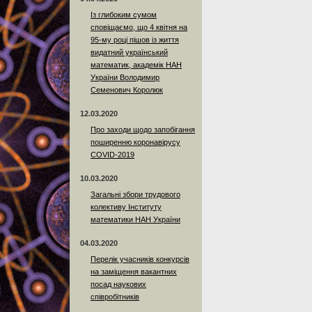
Із глибоким сумом
сповіщаємо, що 4 квітня на
95-му році пішов із життя
видатний український
математик, академік НАН
України Володимир
Семенович Королюк
12.03.2020
Про заходи щодо запобігання
поширенню коронавірусу
COVID-2019
10.03.2020
Загальні збори трудового
колективу Інституту
математики НАН України
04.03.2020
Перелік учасників конкурсів
на заміщення вакантних
посад наукових
співробітників