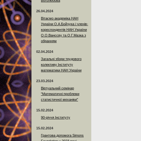
Боголюбова
26.04.2024
Вітаємо академіка НАН
України О.А.Бойчука і членів-
кореспондентів НАН України
О.О.Ванєєву та О.Г.Мазка з
обранням
02.04.2024
Загальні збори трудового
колективу Інституту
математики НАН України
23.03.2024
Віртуальний семінар
"Математичні проблеми
статистичної механіки"
15.02.2024
90-річчя Інституту
15.02.2024
Грантова допомога Simons