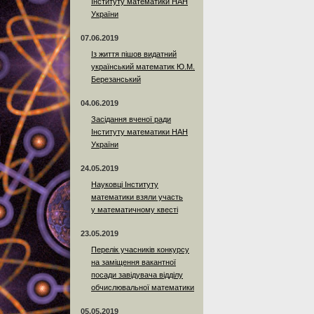
Інституту математики НАН
України
07.06.2019
Із життя пішов видатний
український математик Ю.М.
Березанський
04.06.2019
Засідання вченої ради
Інституту математики НАН
України
24.05.2019
Науковці Інституту
математики взяли участь
у математичному квесті
23.05.2019
Перелік учасників конкурсу
на заміщення вакантної
посади завідувача відділу
обчислювальної математики
05.05.2019