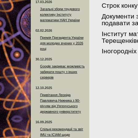
17.03.2026
Строк конку
Загальні збори трудового
колективу Інституту
Документи з
математики НАН України
подавати з
02.02.2026
Інститут ма
Премія Президента України
Терещенківс
для молодих вчених у 2026
році
Іногородніх
30.12.2025
Google закриває можливість
забирати пошту з інших
серверів
12.10.2025
Привітання Леоніда
Павловича Нижника з 90-
річчям від Ургенчського
державного універститету
16.09.2025
Спільні рекомендації та звіт
IMU та ICIAM щодо