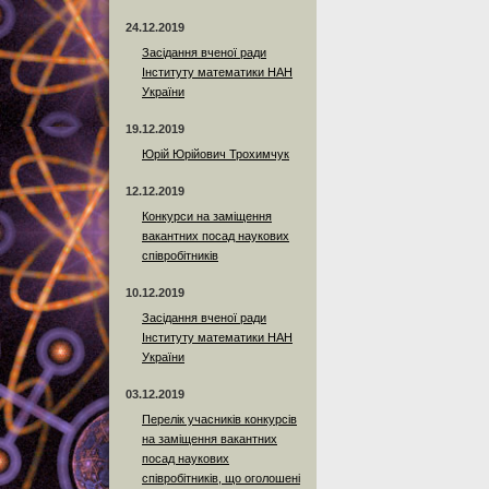
24.12.2019
Засідання вченої ради
Інституту математики НАН
України
19.12.2019
Юрій Юрійович Трохимчук
12.12.2019
Конкурси на заміщення
вакантних посад наукових
співробітників
10.12.2019
Засідання вченої ради
Інституту математики НАН
України
03.12.2019
Перелік учасників конкурсів
на заміщення вакантних
посад наукових
співробітників, що оголошені