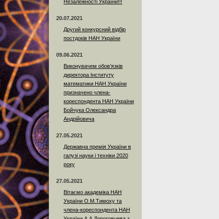
Незалежності України!!!
20.07.2021
Другий конкурсний відбір
постдоків НАН України
09.06.2021
Виконувачем обов’язків
директора Інституту
математики НАН України
призначено члена-
кореспондента НАН України
Бойчука Олександра
Андрійовича
27.05.2021
Державна премія України в
галузі науки і техніки 2020
року
27.05.2021
Вітаємо академіка НАН
України О.М.Тимоху та
члена-кореспондента НАН
України А.А.Дороговцева з