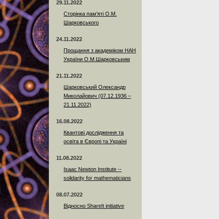
29.11.2022
Сторінка пам'яті О.М.
Шарковського
24.11.2022
Прощання з академіком НАН
України О.М.Шарковським
21.11.2022
Шарковський Олександр
Миколайович (07.12.1936 –
21.11.2022)
16.08.2022
Квантові дослідження та
освіта в Європі та Україні
11.08.2022
Isaac Newton Institute --
solidarity for mathematicians
08.07.2022
Відносно ShareIt initiative