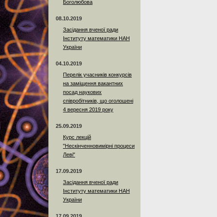
Боголюбова
08.10.2019
Засідання вченої ради
Інституту математики НАН
України
04.10.2019
Перелік учасників конкурсів
на заміщення вакантних
посад наукових
співробітників, що оголошені
4 вересня 2019 року
25.09.2019
Курс лекцій
"Нескінченновимірні процеси
Леві"
17.09.2019
Засідання вченої ради
Інституту математики НАН
України
17.09.2019