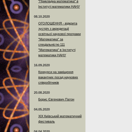
"Прикладна математика" в
Інституті математики НАНУ
08.10.2020
ОГОЛОШЕННЯ - відкрита
зустріч з акредитації
освітньої наукової програми
"Математика" за
спеціальністю 111
"Математика" в Інституті
математики НАНУ
16.09.2020
Конкурси на заміщення
вакантних посад наукових
співробітників
20.08.2020
Борис Євгенович Патон
04.05.2020
XIX Київський математичний
фестиваль
04.04.2020