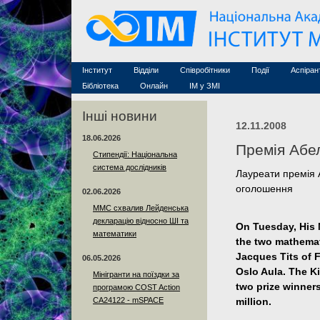
Семінари (архів)
Захист дисертацій
Почесні дослідники
Конференції (архів
Конкурси на посади
Асоційовані дослідники
Курси з математи
Науково-організаційна робота
Технічний персонал
MathSciNet
Контакти
Лінки
Інститут
Відділи
Співробітники
Події
Аспіран
Публікації
Бібліотека
Онлайн
ІМ у ЗМІ
Інші новини
12.11.2008
18.06.2026
Премія Абе
Стипендії: Національна
система дослідників
Лауреати премія 
оголошення
02.06.2026
ММС схвалив Лейденська
декларацію відносно ШІ та
On Tuesday, His M
математики
the two mathema
Jacques Tits of F
06.05.2026
Oslo Aula. The K
Мінігранти на поїздки за
two prize winner
програмою COST Action
CA24122 - mSPACE
million.