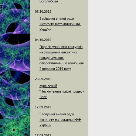
Боголюбова
08.10.2019
Засідання вченої ради
Інституту математики НАН
України
04.10.2019
Перелік учасників конкурсів
на заміщення вакантних
посад наукових
співробітників, що оголошені
4 вересня 2019 року
25.09.2019
Курс лекцій
"Нескінченновимірні процеси
Леві"
17.09.2019
Засідання вченої ради
Інституту математики НАН
України
17.09.2019