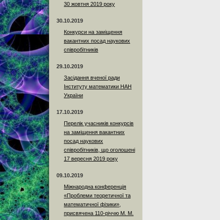
30 жовтня 2019 року
30.10.2019
Конкурси на заміщення
вакантних посад наукових
співробітників
29.10.2019
Засідання вченої ради
Інституту математики НАН
України
17.10.2019
Перелік учасників конкурсів
на заміщення вакантних
посад наукових
співробітників, що оголошені
17 вересня 2019 року
09.10.2019
Міжнародна конференція
«Проблеми теоретичної та
математичної фізики»,
присвячена 110-річчю М. М.