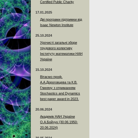
Certified Public Charity
17.01.2025
Дві програми підтримки від
Isaac Newton Institute
25.10.2024
Урочисті загальні збори
трудового колективу
Інституту математики НАН
України
15.10.2024
Вітаємо проф.
А.А.Дороговцева та К.В.
Глиняну з отриманням
Stochastics and Dynamics
best paper award in 2023.
20.06.2024
Академік НАН України
О.А.Бойчук (30.06.1950-
20.06.2024)