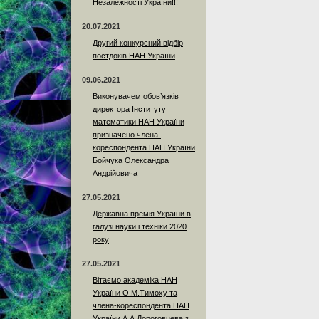
Незалежності України!!!
20.07.2021
Другий конкурсний відбір
постдоків НАН України
09.06.2021
Виконувачем обов’язків
директора Інституту
математики НАН України
призначено члена-
кореспондента НАН України
Бойчука Олександра
Андрійовича
27.05.2021
Державна премія України в
галузі науки і техніки 2020
року
27.05.2021
Вітаємо академіка НАН
України О.М.Тимоху та
члена-кореспондента НАН
України А.А.Дороговцева з