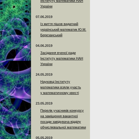
Інституту математики НАН
України
07.06.2019
Із життя пішов видатний
український математик Ю.М.
Березанський
04.06.2019
Засідання вченої ради
Інституту математики НАН
України
24.05.2019
Науковці Інституту
математики взяли участь
у математичному квесті
23.05.2019
Перелік учасників конкурсу
на заміщення вакантної
посади завідувача відділу
обчислювальної математики
05.05.2019