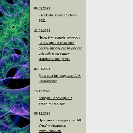
05.02.2021
KAU Data Science School-
2021
21.01.2021
Перелік учасників конкурсу
на заміщення вакантної
посади провідного наукового
співробітника відділу
математичної фізики
02.01.2021
День пам`яті академіка А.М.
Самойленка
15.12.2020
Конкурс на заміщення
вакантної посади
08.12.2020
Прощання з академіком НАН
України Анатолієм
Михайловичем