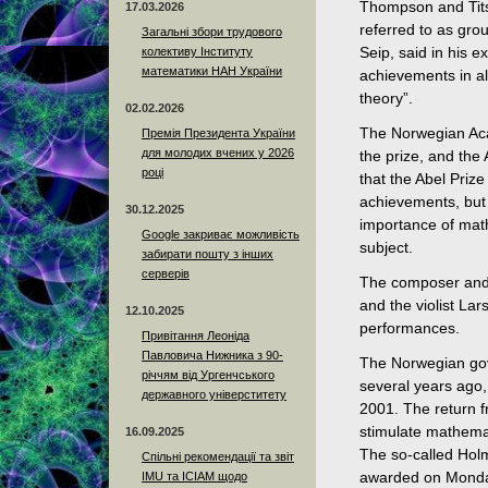
Thompson and Tits 
17.03.2026
referred to as gro
Загальні збори трудового
колективу Інституту
Seip, said in his e
математики НАН України
achievements in al
theory”.
02.02.2026
The Norwegian Aca
Премія Президента України
для молодих вчених у 2026
the prize, and the
році
that the Abel Prize
achievements, but 
30.12.2025
importance of math
Google закриває можливість
subject.
забирати пошту з інших
серверів
The composer and 
and the violist La
12.10.2025
performances.
Привітання Леоніда
Павловича Нижника з 90-
The Norwegian gove
річчям від Ургенчського
several years ago,
державного універститету
2001. The return fr
stimulate mathemat
16.09.2025
The so-called Holm
Спільні рекомендації та звіт
IMU та ICIAM щодо
awarded on Monday