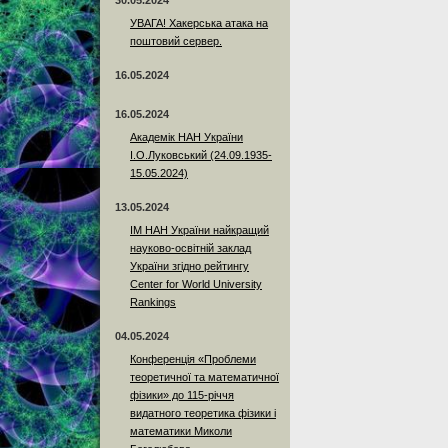
30.05.2024
УВАГА! Хакерська атака на
поштовий сервер.
16.05.2024
16.05.2024
Академік НАН України
І.О.Луковський (24.09.1935-
15.05.2024)
13.05.2024
ІМ НАН України найкращий
науково-освітній заклад
України згідно рейтингу
Center for World University
Rankings
04.05.2024
Конференція «Проблеми
теоретичної та математичної
фізики» до 115-річчя
видатного теоретика фізики і
математики Миколи