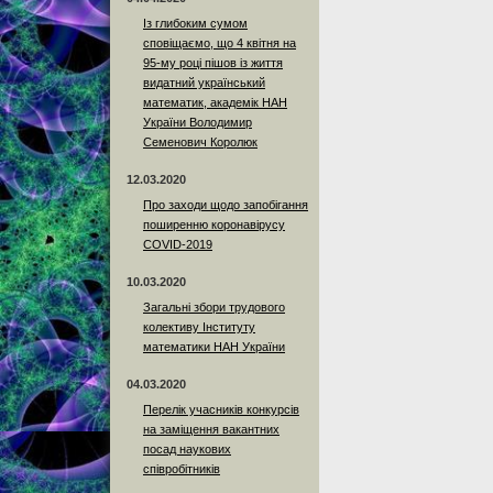
Із глибоким сумом
сповіщаємо, що 4 квітня на
95-му році пішов із життя
видатний український
математик, академік НАН
України Володимир
Семенович Королюк
12.03.2020
Про заходи щодо запобігання
поширенню коронавірусу
COVID-2019
10.03.2020
Загальні збори трудового
колективу Інституту
математики НАН України
04.03.2020
Перелік учасників конкурсів
на заміщення вакантних
посад наукових
співробітників