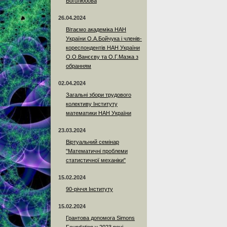
Боголюбова
26.04.2024
Вітаємо академіка НАН
України О.А.Бойчука і членів-
кореспондентів НАН України
О.О.Ванєєву та О.Г.Мазка з
обранням
02.04.2024
Загальні збори трудового
колективу Інституту
математики НАН України
23.03.2024
Віртуальний семінар
"Математичні проблеми
статистичної механіки"
15.02.2024
90-річчя Інституту
15.02.2024
Грантова допомога Simons