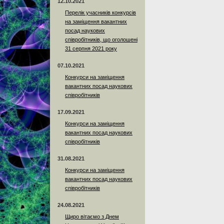
12.10.2021
Перелік учасників конкурсів
на заміщення вакантних
посад наукових
співробітників, що оголошені
31 серпня 2021 року
07.10.2021
Конкурси на заміщення
вакантних посад наукових
співробітників
17.09.2021
Конкурси на заміщення
вакантних посад наукових
співробітників
31.08.2021
Конкурси на заміщення
вакантних посад наукових
співробітників
24.08.2021
Щиро вітаємо з Днем