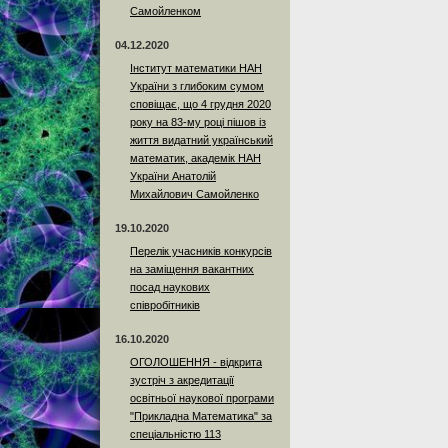
Самойленком
04.12.2020
Інститут математики НАН
України з глибоким сумом
сповіщає, що 4 грудня 2020
року на 83-му році пішов із
життя видатний український
математик, академік НАН
України Анатолій
Михайлович Самойленко
19.10.2020
Перелік учасників конкурсів
на заміщення вакантних
посад наукових
співробітників
16.10.2020
ОГОЛОШЕННЯ - відкрита
зустріч з акредитації
освітньої наукової програми
"Прикладна Математика" за
спеціальністю 113