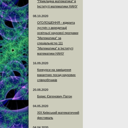
"Прикладна математика" в
Інституті математики НАНУ
08.10.2020
ОГОЛОШЕННЯ - відкрита
зустріч з акредитації
освітньої наукової програми
"Математика" за
спеціальністю 111
"Математика" в Інституті
математики НАНУ
16.09.2020
Конкурси на заміщення
вакантних посад наукових
співробітників
20.08.2020
Борис Євгенович Патон
04.05.2020
XIX Київський математичний
фестиваль
04.04.2020