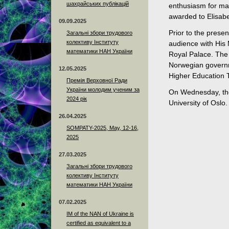
шахрайських публікацій
enthusiasm for mat
awarded to Elisabe
09.09.2025
Prior to the prese
Загальні збори трудового
колективу Інституту
audience with His
математики НАН України
Royal Palace. The 
Norwegian governm
12.05.2025
Higher Education T
Премія Верховної Ради
України молодим ученим за
On Wednesday, the 
2024 рік
University of Oslo.
26.04.2025
SOMPATY-2025, May, 12-16,
2025
27.03.2025
Загальні збори трудового
колективу Інституту
математики НАН України
07.02.2025
IM of the NAN of Ukraine is
certified as equivalent to a