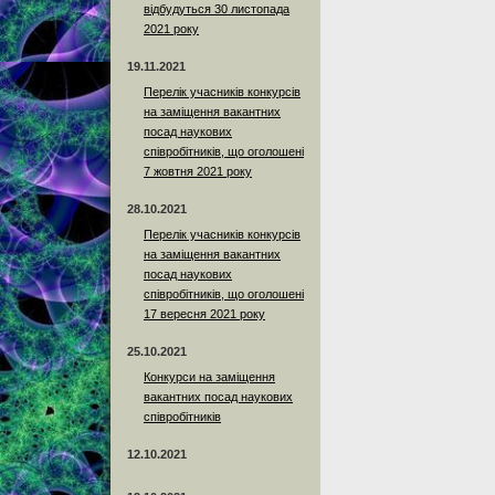
відбудуться 30 листопада
2021 року
19.11.2021
Перелік учасників конкурсів
на заміщення вакантних
посад наукових
співробітників, що оголошені
7 жовтня 2021 року
28.10.2021
Перелік учасників конкурсів
на заміщення вакантних
посад наукових
співробітників, що оголошені
17 вересня 2021 року
25.10.2021
Конкурси на заміщення
вакантних посад наукових
співробітників
12.10.2021