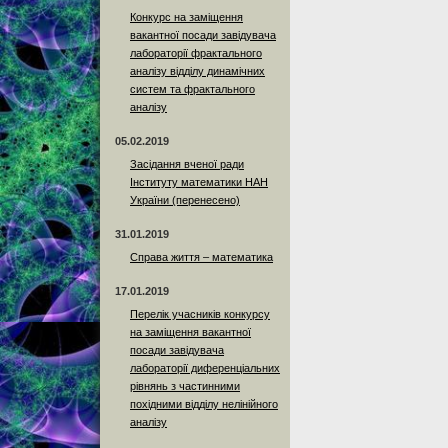
Конкурс на заміщення
вакантної посади завідувача
лабораторії фрактального
аналізу відділу динамічних
систем та фрактального
аналізу
05.02.2019
Засідання вченої ради
Інституту математики НАН
України (перенесено)
31.01.2019
Справа життя – математика
17.01.2019
Перелік учасників конкурсу
на заміщення вакантної
посади завідувача
лабораторії диференціальних
рівнянь з частинними
похідними відділу нелінійного
аналізу