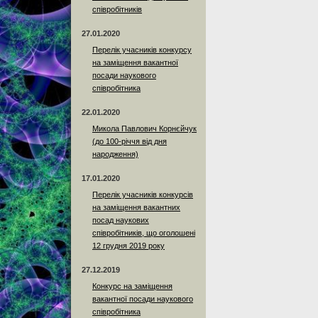
співробітників
27.01.2020
Перелік учасників конкурсу
на заміщення вакантної
посади наукового
співробітника
22.01.2020
Микола Павлович Корнєйчук
(до 100-річчя від дня
народження)
17.01.2020
Перелік учасників конкурсів
на заміщення вакантних
посад наукових
співробітників, що оголошені
12 грудня 2019 року
27.12.2019
Конкурс на заміщення
вакантної посади наукового
співробітника