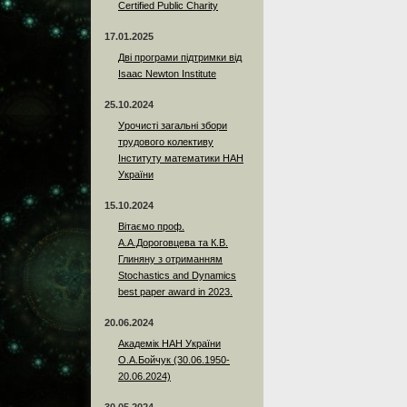
Certified Public Charity
17.01.2025
Дві програми підтримки від
Isaac Newton Institute
25.10.2024
Урочисті загальні збори
трудового колективу
Інституту математики НАН
України
15.10.2024
Вітаємо проф.
А.А.Дороговцева та К.В.
Глиняну з отриманням
Stochastics and Dynamics
best paper award in 2023.
20.06.2024
Академік НАН України
О.А.Бойчук (30.06.1950-
20.06.2024)