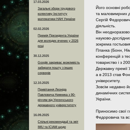
17.03.2026
Його основні робо
Загальні збори трудового
та маловимрних д
колективу Інституту
математики НАН України
Сергій Федорович
діяльність.
02.02.2026
Він неодноразово
Премія Президента України
науково-дослідних
для молодих вчених у 2026
зокрема гостьови
році
Планка (Бонн, Нім
30.12.2025
конференцій з те
товариство і з 20
Google закриває можливість
забирати пошту з інших
Державну премії Ук
серверів
а в 2013 став Фо
університету.
12.10.2025
Зовсім недавно йо
Привітання Леоніда
динамічних систе
Павловича Нижника з 90-
України.
річчям від Ургенчського
державного універститету
Приносимо свої гл
16.09.2025
Федоровича та всі
Спільні рекомендації та звіт
IMU та ICIAM щодо