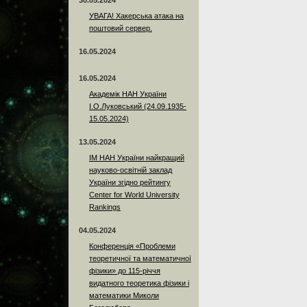
30.05.2024
УВАГА! Хакерська атака на
поштовий сервер.
16.05.2024
16.05.2024
Академік НАН України
І.О.Луковський (24.09.1935-
15.05.2024)
13.05.2024
ІМ НАН України найкращий
науково-освітній заклад
України згідно рейтингу
Center for World University
Rankings
04.05.2024
Конференція «Проблеми
теоретичної та математичної
фізики» до 115-річчя
видатного теоретика фізики і
математики Миколи