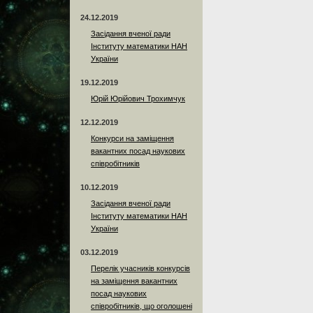
24.12.2019
Засідання вченої ради
Інституту математики НАН
України
19.12.2019
Юрій Юрійович Трохимчук
12.12.2019
Конкурси на заміщення
вакантних посад наукових
співробітників
10.12.2019
Засідання вченої ради
Інституту математики НАН
України
03.12.2019
Перелік учасників конкурсів
на заміщення вакантних
посад наукових
співробітників, що оголошені