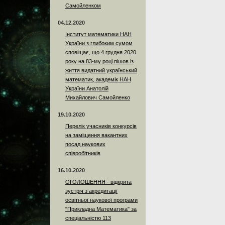
Самойленком
04.12.2020
Інститут математики НАН
України з глибоким сумом
сповіщає, що 4 грудня 2020
року на 83-му році пішов із
життя видатний український
математик, академік НАН
України Анатолій
Михайлович Самойленко
19.10.2020
Перелік учасників конкурсів
на заміщення вакантних
посад наукових
співробітників
16.10.2020
ОГОЛОШЕННЯ - відкрита
зустріч з акредитації
освітньої наукової програми
"Прикладна Математика" за
спеціальністю 113