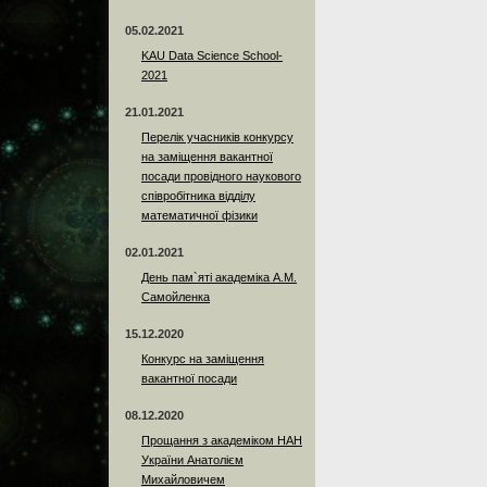
05.02.2021
KAU Data Science School-
2021
21.01.2021
Перелік учасників конкурсу
на заміщення вакантної
посади провідного наукового
співробітника відділу
математичної фізики
02.01.2021
День пам`яті академіка А.М.
Самойленка
15.12.2020
Конкурс на заміщення
вакантної посади
08.12.2020
Прощання з академіком НАН
України Анатолієм
Михайловичем