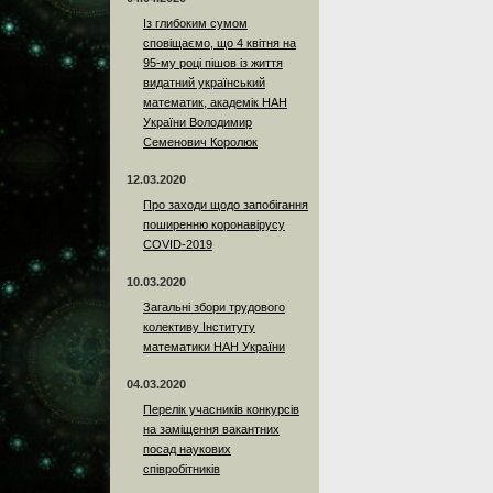
Із глибоким сумом
сповіщаємо, що 4 квітня на
95-му році пішов із життя
видатний український
математик, академік НАН
України Володимир
Семенович Королюк
12.03.2020
Про заходи щодо запобігання
поширенню коронавірусу
COVID-2019
10.03.2020
Загальні збори трудового
колективу Інституту
математики НАН України
04.03.2020
Перелік учасників конкурсів
на заміщення вакантних
посад наукових
співробітників