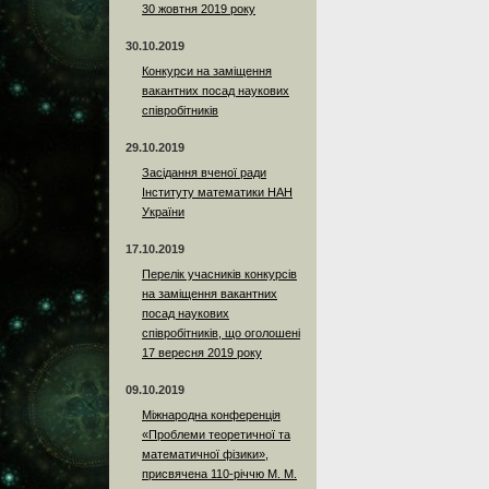
30 жовтня 2019 року
30.10.2019
Конкурси на заміщення
вакантних посад наукових
співробітників
29.10.2019
Засідання вченої ради
Інституту математики НАН
України
17.10.2019
Перелік учасників конкурсів
на заміщення вакантних
посад наукових
співробітників, що оголошені
17 вересня 2019 року
09.10.2019
Міжнародна конференція
«Проблеми теоретичної та
математичної фізики»,
присвячена 110-річчю М. М.