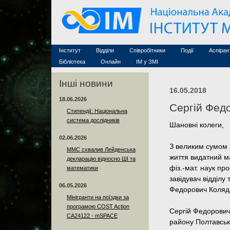
Семінари (архів)
Захист дисертацій
Почесні дослідники
Конференції (архів
Конкурси на посади
Асоційовані дослідники
Курси з математи
Науково-організаційна робота
Технічний персонал
MathSciNet
Контакти
Лінки
Інститут
Відділи
Співробітники
Події
Аспіран
Публікації
Бібліотека
Онлайн
ІМ у ЗМІ
Інші новини
16.05.2018
18.06.2026
Сергій Фед
Стипендії: Національна
система дослідників
Шановні колеги,
02.06.2026
З великим сумом 
ММС схвалив Лейденська
життя видатний ма
декларацію відносно ШІ та
фіз.-мат. наук п
математики
завідувач відділу
06.05.2026
Федорович Коляд
Мінігранти на поїздки за
програмою COST Action
Сергій Федорович
CA24122 - mSPACE
району Полтавсько