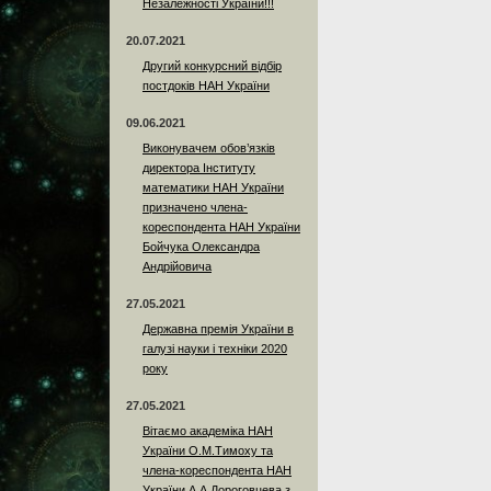
Незалежності України!!!
20.07.2021
Другий конкурсний відбір
постдоків НАН України
09.06.2021
Виконувачем обов’язків
директора Інституту
математики НАН України
призначено члена-
кореспондента НАН України
Бойчука Олександра
Андрійовича
27.05.2021
Державна премія України в
галузі науки і техніки 2020
року
27.05.2021
Вітаємо академіка НАН
України О.М.Тимоху та
члена-кореспондента НАН
України А.А.Дороговцева з