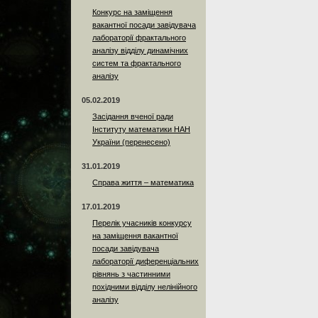
Конкурс на заміщення
вакантної посади завідувача
лабораторії фрактального
аналізу відділу динамічних
систем та фрактального
аналізу
05.02.2019
Засідання вченої ради
Інституту математики НАН
України (перенесено)
31.01.2019
Справа життя – математика
17.01.2019
Перелік учасників конкурсу
на заміщення вакантної
посади завідувача
лабораторії диференціальних
рівнянь з частинними
похідними відділу нелінійного
аналізу