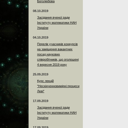
Боголюбова
08.10.2019
Засідання вченої ради
Інституту математики НАН
України
04.10.2019
Перелік учасників конкурсів
на заміщення вакантних
посад наукових
співробітників, що оголошені
4 вересня 2019 року
25.09.2019
Курс лекцій
"Нескінченновимірні процеси
Леві"
17.09.2019
Засідання вченої ради
Інституту математики НАН
України
17.09.2019