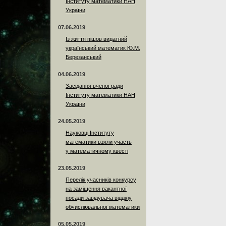
Інституту математики НАН
України
07.06.2019
Із життя пішов видатний
український математик Ю.М.
Березанський
04.06.2019
Засідання вченої ради
Інституту математики НАН
України
24.05.2019
Науковці Інституту
математики взяли участь
у математичному квесті
23.05.2019
Перелік учасників конкурсу
на заміщення вакантної
посади завідувача відділу
обчислювальної математики
05.05.2019