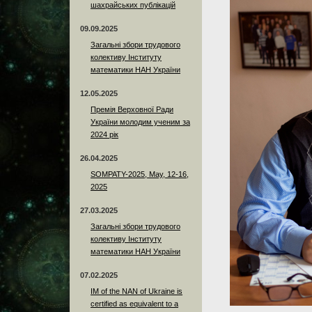
шахрайських публікацій
09.09.2025
Загальні збори трудового
колективу Інституту
математики НАН України
12.05.2025
Премія Верховної Ради
України молодим ученим за
2024 рік
26.04.2025
SOMPATY-2025, May, 12-16,
2025
27.03.2025
Загальні збори трудового
колективу Інституту
математики НАН України
07.02.2025
IM of the NAN of Ukraine is
certified as equivalent to a