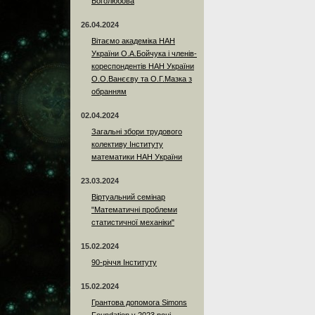
Боголюбова
26.04.2024
Вітаємо академіка НАН
України О.А.Бойчука і членів-
кореспондентів НАН України
О.О.Ванєєву та О.Г.Мазка з
обранням
02.04.2024
Загальні збори трудового
колективу Інституту
математики НАН України
23.03.2024
Віртуальний семінар
"Математичні проблеми
статистичної механіки"
15.02.2024
90-річчя Інституту
15.02.2024
Грантова допомога Simons