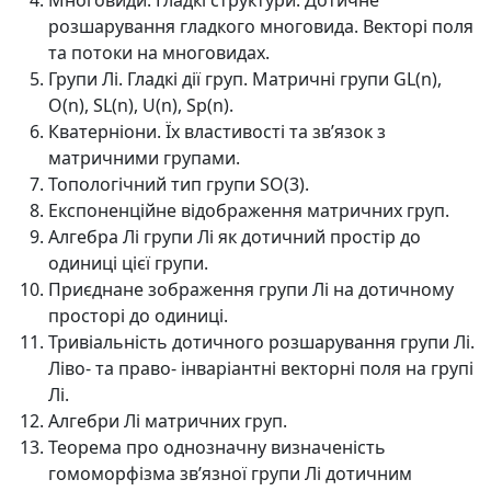
Многовиди. Гладкі структури. Дотичне
розшарування гладкого многовида. Векторі поля
та потоки на многовидах.
Групи Лі. Гладкі дії груп. Матричні групи GL(n),
O(n), SL(n), U(n), Sp(n).
Кватерніони. Їх властивості та зв’язок з
матричними групами.
Топологічний тип групи SO(3).
Експоненційне відображення матричних груп.
Алгебра Лі групи Лі як дотичний простір до
одиниці цієї групи.
Приєднане зображення групи Лі на дотичному
просторі до одиниці.
Тривіальність дотичного розшарування групи Лі.
Ліво- та право- інваріантні векторні поля на групі
Лі.
Алгебри Лі матричних груп.
Теорема про однозначну визначеність
гомоморфізма зв’язної групи Лі дотичним