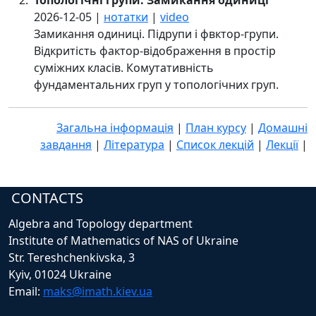
Топологічні групи. Замикання одиниці
2026-12-05 |
нотатки
|
video
Замикання одиниці. Підрупи і фвктор-групи.
Відкритість фактор-відображення в простір
суміжних класів. Комутативність
фундаментальних груп у топологічних груп.
Загальна інформація
|
План курсу
|
Домашні
завдання
|
Література
|
Список лекцій
|
Лекції
|
CONTACTS
Algebra and Topology department
Institute of Mathematics of NAS of Ukraine
Str. Tereshchenkivska, 3
Kyiv, 01024 Ukraine
Email:
maks@imath.kiev.ua