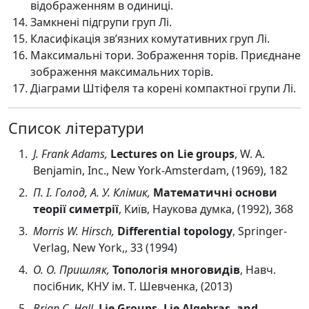
відображенням в одиниці.
Замкнені підгрупи груп Лі.
Класифікація зв’язних комутативних груп Лі.
Максимальні тори. Зображення торів. Приєднане
зображення максимальних торів.
Діаграми Штіфеля та корені компактної групи Лі.
Список літератури
J. Frank Adams,
Lectures on Lie groups
, W. A.
Benjamin, Inc., New York-Amsterdam, (1969), 182
П. І. Голод, А. У. Клімик,
Математичні основи
теорії симетрії
, Київ, Наукова думка, (1992), 368
Morris W. Hirsch,
Differential topology
, Springer-
Verlag, New York,, 33 (1994)
О. О. Пришляк,
Топологія многовидів
, Навч.
посібник, КНУ ім. Т. Шевченка, (2013)
Brian C. Hall,
Lie Groups, Lie Algebras, and