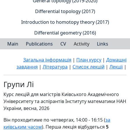
General topology (2019-2020)
Differential topology (2017)
Introduction to homotopy theory (2017)
Differential geometry (2016)
Main
Publications
CV
Activity
Links
Загальна інформація
|
План курсу
|
Домашні
завдання
|
Література
|
Список лекцій
|
Лекції
|
Групи Лі
Курс лекцій для магістрів Київського Академічного
Університету та аспірантів Інституту математики НАН
України, весна, 2026
Він проходитиме по четвергах, 14:00 - 16:15 (
за
київським часом
). Перша лекція відбудеться
5