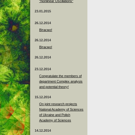
"Nonlinear Oscillations"
23.01.2015
26.12.2014
Вітаємо!
26.12.2014
Вітаємо!
26.12.2014
23.12.2014
Сongratulate the members of
department Complex analysis
and potential theory!
15.12.2014
On joint research projects
National Academy of Sciences
of Ukraine and Polish
Academy of Sciences
14.12.2014