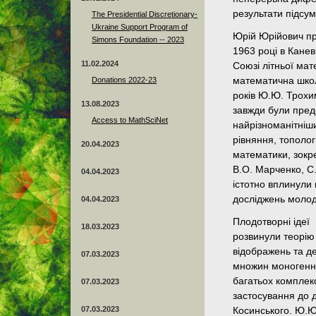
результати підсу
The Presidential Discretionary-
Ukraine Support Program of
Юрій Юрійович пр
Simons Foundation -- 2023
1963 році в Канев
11.02.2024
Союзі літньої мат
Donations 2022-23
математична школа
років Ю.Ю. Трохим
13.08.2023
завжди були пред
Access to MathSciNet
найрізноманітніши
рівняння, тополог
20.04.2023
математики, зокре
В.О. Марченко, С.
04.04.2023
істотно вплинули 
досліджень молод
04.04.2023
Плодотворні ідеї 
18.03.2023
розвинули теорію
відображень та д
07.03.2023
множин моногенно
багатьох комплекс
07.03.2023
застосування до 
07.03.2023
Косинського. Ю.Ю