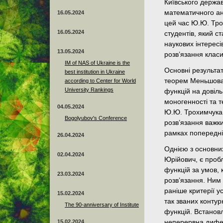
Київського держав
математичного ана
16.05.2024
цей час Ю.Ю. Тро
16.05.2024
студентів, який с
наукових інтересі
13.05.2024
розв’язання клас
ІМ of NAS of Ukraine is the
Основні результа
best institution in Ukraine
теорем Меньшова 
according to Center for World
University Rankings
функцій на довіль
моногенності та т
04.05.2024
Ю.Ю. Трохимчука 
Bogolyubov's Conference
розв’язання важки
рамках попередніх
26.04.2024
Однією з основни
02.04.2024
Юрійович, є проб
функцій за умов,
23.03.2024
розв’язання. Ним
раніше критерії у
15.02.2024
так званих контур
The 90-anniversary of Institute
функцій. Встановл
15.02.2024
неперервна дифе