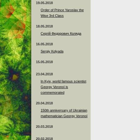
19.05.2018
Order of Prince Yaroslav the
Wise 3rd Class
18.05.2018
Сергій Федорович Коляда
16.05.2018
Sergiy Kolyada
15.05.2018
23.04.2018
In Kyiv, world famous scientist
Georgy Voronoï is
commemorated
20.04.2018
150th anniversary of Ukrainian
mathematician Georgy Voronoï
20.03.2018
20.02.2018