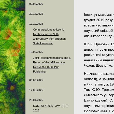
02.02.2026
30.12.2025
Інститут математ
грудня 2019 року 
12.10.2025
всесвітньо відомий
Congratulations to Leonid
науковий співробі
Nyzhnyk on his 90th
член-кореспонден
anniversary from Urgench
State University
Юрій Юрійович Тр
довоєнні роки пр
16.09.2025
російської та укр
Joint Recommendations and a
начитаним підліт
Report of the IMU and the
Чехов, Шевченко,
ICIAM on Fraudulent
Publishing
Навчався в школах
області), а закінч
09.09.2025
війни, в тому ж 1
Там Ю.Ю. Трохимч
12.05.2025
Львівського універ
26.04.2025
Банах (декан), С.
науковим керівник
SOMPATY-2025, May, 12-16,
2025
Волковиський. Піс