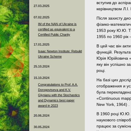
вступив до аспіра
27.03.2025
керівництвом Л.І.
07.02.2025
Після захисту ди
IM of the NAN of Ukraine is
фізико-математич
certified as equivalent to a
1953 року Ю.Ю. Тр
Certified Public Charity
1955 по 1960 рік 
17.01.2025
В цей час він ак
Isaac Newton Institute: Rebuild
функцій. Результа
Ukraine Scheme
Юрія Юрійовича 
яку він успішно 
25.10.2024
році.
15.10.2024
На базі цих дос
Congratulations to Prof. A.A.
отображения и ус
Dorogovtseva and K.V.
була перекладена 
Glynianu with the Stochastics
«Continuous mappi
and Dynamics best paper
New York, 1964) .
award in 2023
В 1960 році Ю.Ю.
20.06.2024
наукового співроб
працює за суміс
30.05.2024