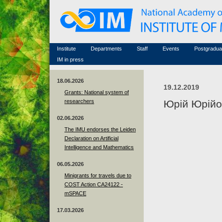
Honorary members
Conferences (archive)
Famous scientists
Associated researchers
Courses in mathematics
Memorial
Non-academic staff
Scientific workflow
Contacts
Institute
Departments
Staff
Events
Postgradua
IM in press
18.06.2026
19.12.2019
Grants: National system of
researchers
Юрій Юрійо
02.06.2026
The IMU endorses the Leiden
Declaration on Artificial
Intelligence and Mathematics
06.05.2026
Minigrants for travels due to
COST Action CA24122 -
mSPACE
17.03.2026