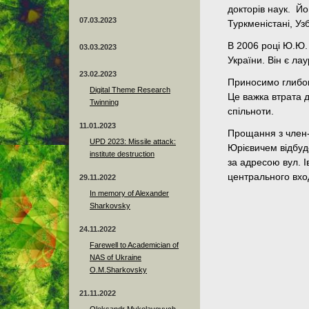
докторів наук. Йо
07.03.2023
Туркменістані, Узб
В 2006 році Ю.Ю
03.03.2023
України. Він є ла
23.02.2023
Приносимо глибок
Digital Theme Research
Це важка втрата д
Twinning
спільноти.
11.01.2023
Прощання з член
UPD 2023: Missile attack:
Юрієвичем відбуде
institute destruction
за адресою вул. 
центрального вхо
29.11.2022
In memory of Alexander
Sharkovsky
24.11.2022
Farewell to Academician of
NAS of Ukraine
O.M.Sharkovsky
21.11.2022
Oleksandr Mykolayovych