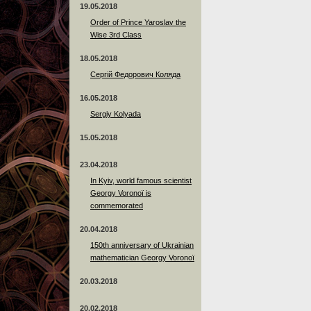
19.05.2018
Order of Prince Yaroslav the
Wise 3rd Class
18.05.2018
Сергій Федорович Коляда
16.05.2018
Sergiy Kolyada
15.05.2018
23.04.2018
In Kyiv, world famous scientist
Georgy Voronoï is
commemorated
20.04.2018
150th anniversary of Ukrainian
mathematician Georgy Voronoï
20.03.2018
20.02.2018