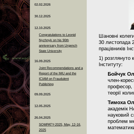
02.02.2026
30.12.2025
12.10.2025
Congratulations to Leonid
Шановні колеги
Nyzhnyk on his 90th
30 листопада 
anniversary from Urgench
працівників Ін
State University
1)
розглянуто 
16.09.2025
Інституту:
Joint Recommendations and a
Бойчук Ол
Report of the IMU and the
ICIAM on Fraudulent
член-корес
Publishing
професор, 
теорії кол
09.09.2025
Тимоха О
12.05.2025
академік Н
науковий с
26.04.2025
проблем ме
SOMPATY-2025, May, 12-16,
математик
2025