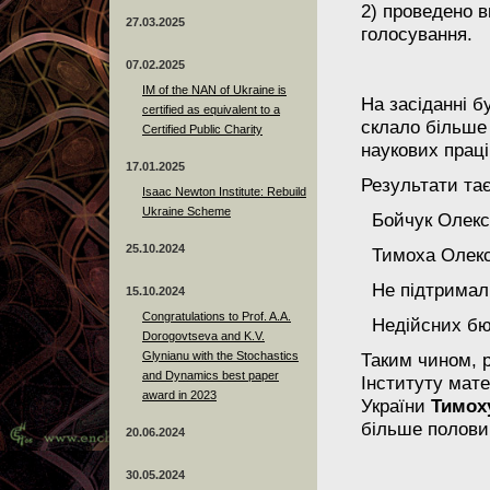
2) проведено 
27.03.2025
голосування.
07.02.2025
IM of the NAN of Ukraine is
На засіданні б
certified as equivalent to a
склало більше 
Certified Public Charity
наукових праці
17.01.2025
Результати та
Isaac Newton Institute: Rebuild
Ukraine Scheme
Бойчук Олекс
25.10.2024
Тимоха Олек
Не підтримал
15.10.2024
Congratulations to Prof. A.A.
Недійсних бю
Dorogovtseva and K.V.
Glynianu with the Stochastics
Таким чином, 
and Dynamics best paper
Інституту мат
award in 2023
України
Тимох
більше половин
20.06.2024
30.05.2024