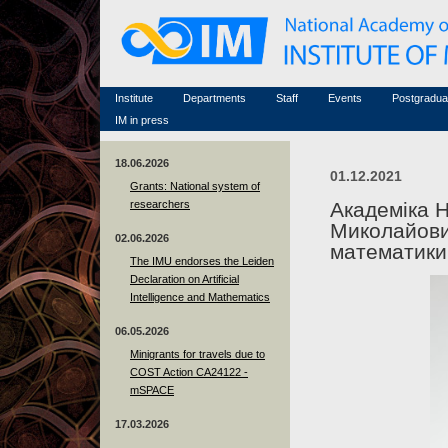
Honorary members
Conferences (archive)
Famous scientists
Associated researchers
Courses in mathematics
Memorial
Non-academic staff
Scientific workflow
Contacts
Institute
Departments
Staff
Events
Postgradua
IM in press
18.06.2026
01.12.2021
Grants: National system of
researchers
Академіка 
Миколайови
02.06.2026
математики
The IMU endorses the Leiden
Declaration on Artificial
Intelligence and Mathematics
06.05.2026
Minigrants for travels due to
COST Action CA24122 -
mSPACE
17.03.2026